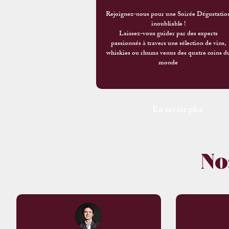
Rejoignez-nous pour une Soirée Dégustatio
inoubliable !
Laissez-vous guider par des experts
passionnés à travers une sélection de vins,
whiskies ou rhums venus des quatre coins d
monde
En savoir plus
No