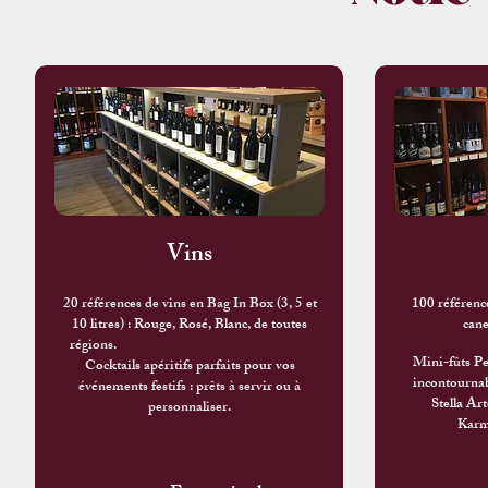
Vins
20 références de vins en Bag In Box (3, 5 et
100 référence
10 litres) : Rouge, Rosé, Blanc, de toutes
cane
régions.
Mini-fûts Per
Cocktails apéritifs parfaits pour vos
incontourna
événements festifs : prêts à servir ou à
Stella Ar
personnaliser.
Karm