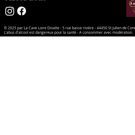
© 2025 par La Cave Loire Divatte - 5 rue basse rivière - 44450 St Julien de Con
L'abus d'alcool est dangereux pour la santé - A consommer avec modération.