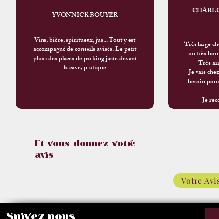
CHARL
YVONNICK BOUYER
Vins, bière, spiritueux, jus... Tout y est
Très large cho
accompagné de conseils avisés. Le petit
un très bon
plus : des places de parking juste devant
Très ai
la cave, pratique
Je vais chez
besoin pour 
Je re
Et vous donnez votre
avis​
Votre Avi
Suivez-nous